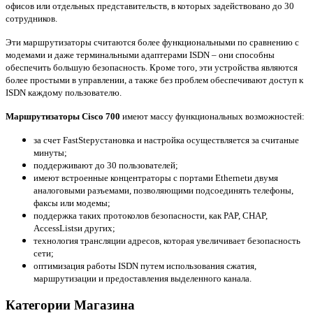
офисов или отдельных представительств, в которых задействовано до 30
сотрудников.
Эти маршрутизаторы считаются более функциональными по сравнению с
модемами и даже терминальными адаптерами
ISDN
– они способны
обеспечить большую безопасность. Кроме того, эти устройства являются
более простыми в управлении, а также без проблем обеспечивают доступ к
ISDN
каждому пользователю.
Маршрутизаторы
Cisco
700
имеют массу функциональных возможностей:
за счет
FastStep
установка и настройка осуществляется за считаные
минуты;
поддерживают до 30 пользователей;
имеют встроенные концентраторы с портами
Ethernet
и двумя
аналоговыми разъемами, позволяющими подсоединять телефоны,
факсы или модемы;
поддержка таких протоколов безопасности, как
PAP
,
CHAP
,
Access
Lists
и других;
технология трансляции адресов, которая увеличивает безопасность
сети;
оптимизация работы
ISDN
путем использования сжатия,
маршрутизации и предоставления выделенного канала.
Категории Магазина