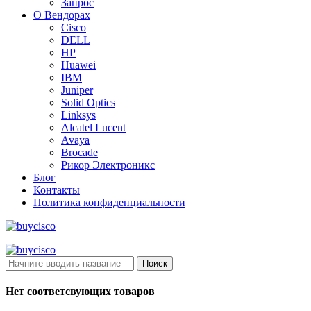
Запрос
О Вендорах
Cisco
DELL
HP
Huawei
IBM
Juniper
Solid Optics
Linksys
Alcatel Lucent
Avaya
Brocade
Рикор Электроникс
Блог
Контакты
Политика конфиденциальности
Поиск
Нет соответсвующих товаров