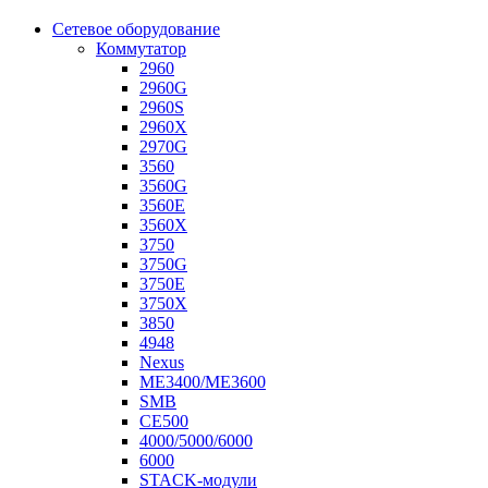
Сетевое оборудование
Коммутатор
2960
2960G
2960S
2960X
2970G
3560
3560G
3560E
3560X
3750
3750G
3750E
3750X
3850
4948
Nexus
ME3400/ME3600
SMB
CE500
4000/5000/6000
6000
STACK-модули