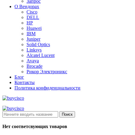
Запрос
О Вендорах
Cisco
DELL
HP
Huawei
IBM
Juniper
Solid Optics
Linksys
Alcatel Lucent
Avaya
Brocade
Рикор Электроникс
Блог
Контакты
Политика конфиденциальности
Поиск
Нет соответсвующих товаров