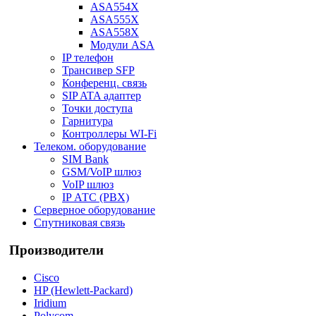
ASA554X
ASA555X
ASA558X
Модули ASA
IP телефон
Трансивер SFP
Конференц. связь
SIP ATA адаптер
Точки доступа
Гарнитура
Контроллеры WI-Fi
Телеком. оборудование
SIM Bank
GSM/VoIP шлюз
VoIP шлюз
IP АТС (PBX)
Серверное оборудование
Спутниковая связь
Производители
Cisco
HP (Hewlett-Packard)
Iridium
Polycom