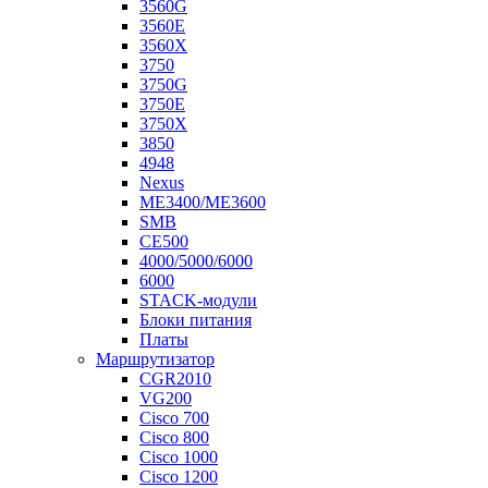
3560G
3560E
3560X
3750
3750G
3750E
3750X
3850
4948
Nexus
ME3400/ME3600
SMB
CE500
4000/5000/6000
6000
STACK-модули
Блоки питания
Платы
Маршрутизатор
CGR2010
VG200
Cisco 700
Cisco 800
Cisco 1000
Cisco 1200