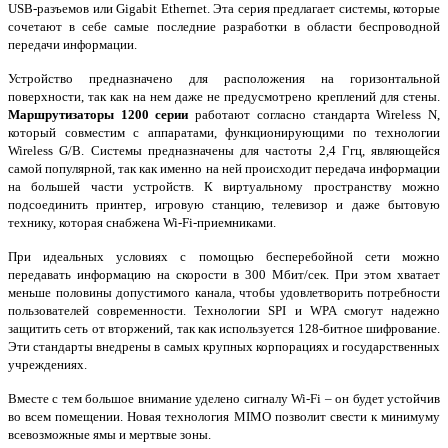
USB
-разъемов или
Gigabit
Ethernet
. Эта серия предлагает системы, которые
сочетают в себе самые последние разработки в области беспроводной
передачи информации.
Устройство предназначено для расположения на горизонтальной
поверхности, так как на нем даже не предусмотрено креплений для стены.
Маршрутизаторы 1200 серии
работают согласно стандарта
Wireless
N
,
который совместим с аппаратами, функционирующими по технологии
Wireless
G
/
B
. Системы предназначены для частоты 2,4 Ггц, являющейся
самой популярной, так как именно на ней происходит передача информации
на большей части устройств. К виртуальному пространству можно
подсоединить принтер, игровую станцию, телевизор и даже бытовую
технику, которая снабжена
Wi
-
Fi
­-приемниками.
При идеальных условиях с помощью бесперебойной сети можно
передавать информацию на скорости в 300 Мбит/сек. При этом хватает
меньше половины допустимого канала, чтобы удовлетворить потребности
пользователей современности. Технологии
SPI
и
WPA
смогут надежно
защитить сеть от вторжений, так как используется 128-битное шифрование.
Эти стандарты внедрены в самых крупных корпорациях и государственных
учреждениях.
Вместе с тем большое внимание уделено сигналу
Wi
-
Fi
– он будет устойчив
во всем помещении. Новая технология
MIMO
позволит свести к минимуму
всевозможные ямы и мертвые зоны.