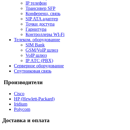
IP телефон
Трансивер SFP
Конференц. связь
SIP ATA адаптер
Точки доступа
Гарнитура
Контроллеры WI-Fi
Телеком. оборудование
SIM Bank
GSM/VoIP шлюз
VoIP шлюз
IP АТС (PBX)
Серверное оборудование
Спутниковая связь
Производители
Cisco
HP (Hewlett-Packard)
Iridium
Polycom
Доставка и оплата