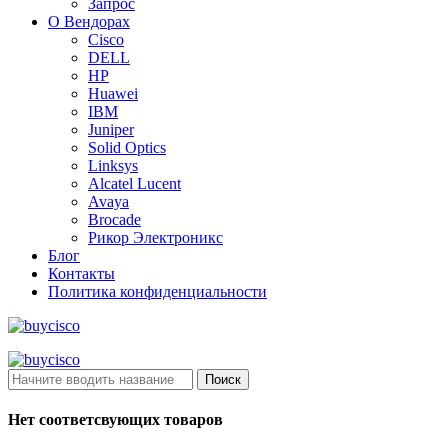
Запрос
О Вендорах
Cisco
DELL
HP
Huawei
IBM
Juniper
Solid Optics
Linksys
Alcatel Lucent
Avaya
Brocade
Рикор Электроникс
Блог
Контакты
Политика конфиденциальности
Поиск
Нет соответсвующих товаров